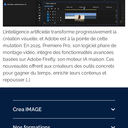
L’intelligence artificielle transforme progressivement la
création visuelle, et Adobe est à la pointe de cette
mutation. En 2025, Premiere Pro, son logiciel phare de
montage vidéo, intègre des fonctionnalités avancées
basées sur Adobe Firefly, son moteur IA maison. Ces
nouveautés offrent aux créateurs des outils concrets
pour gagner du temps, enrichir leurs contenus et
repousser […]
Crea IMAGE
Nos formations