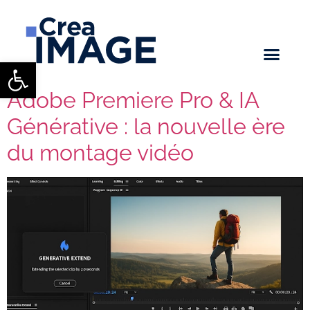
Ouvrir la barre d’outils
Adobe Premiere Pro & IA
Générative : la nouvelle ère
du montage vidéo