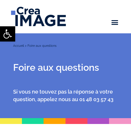
Ouvrir la barre d’outils
Accueil
>
Foire aux questions
Foire aux questions
Si vous ne touvez pas la réponse à votre
question, appelez nous au
01 48 03 57 43