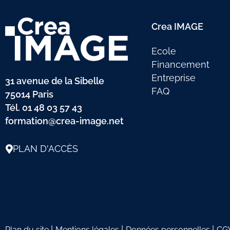
Crea IMAGE
Ecole
Financement
Entreprise
31 avenue de la Sibelle
FAQ
75014 Paris
Tél.
01 48 03 57 43
formation@crea-image.net
PLAN D'ACCÈS
|
|
|
Plan du site
Mentions légales
Données personnelles
CG