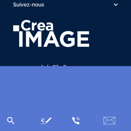
Suivez-nous
31 avenue de la Sibelle
75014 Paris
Tél.
01 48 03 57 43
formation@crea-image.net
PLAN D'ACCÈS
Plan du site