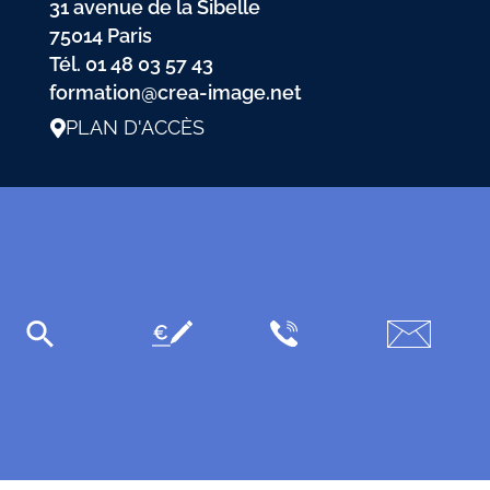
31 avenue de la Sibelle
75014 Paris
Tél.
01 48 03 57 43
formation@crea-image.net
PLAN D'ACCÈS
Plan du site
Mentions légales
Données personnelles
CGV
CGU
Accessibilité
Crea IMAGE © 2026