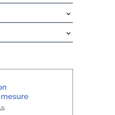
on
r-mesure
US