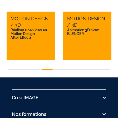
MOTION DESIGN
MOTION DESIGN
/ 3D
/ 3D
Réaliser une vidéo en
Animation 3D avec
Motion Design
BLENDER
After Effects
Crea IMAGE
Nos formations