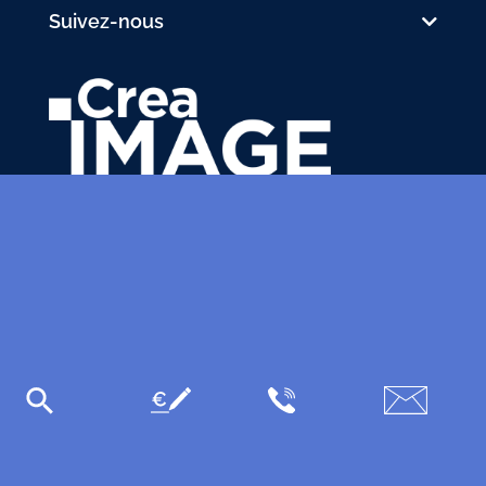
Suivez-nous
31 avenue de la Sibelle
75014 Paris
Tél.
01 48 03 57 43
formation@crea-image.net
PLAN D'ACCÈS
Plan du site