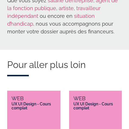
Que vous soyez
salarié d’entreprise
,
agent de
la fonction publique
,
artiste
,
travailleur
indépendant
ou encore en
situation
d’handicap
, nous vous accompagnons pour
monter votre dossier auprès des financeurs.
Pour aller plus loin
WEB
WEB
UX UI Design - Cours
UX UI Design - Cours
complet
complet