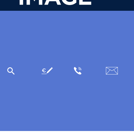
31 avenue de la Sibelle
75014 Paris
Tél.
01 48 03 57 43
formation@crea-image.net
PLAN D'ACCÈS
Plan du site
Mentions légales
Données personnelles
CGV
CGU
Accessibilité
Crea IMAGE © 2026