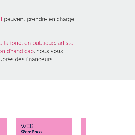
t
peuvent prendre en charge
e la fonction publique
,
artiste
,
ion d’handicap
, nous vous
près des financeurs.
WEB
WEB
WordPress
E-Commerce