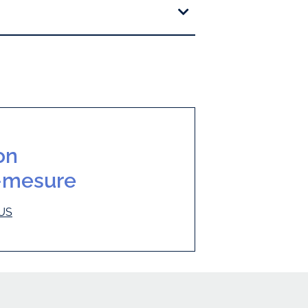
on
r-mesure
US