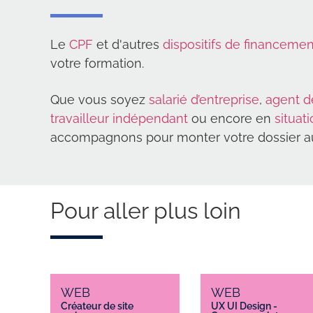
Le
CPF
et d'autres
dispositifs de financemen
votre formation.
Que vous soyez
salarié d’entreprise
,
agent d
travailleur indépendant
ou encore en
situat
accompagnons pour monter votre dossier au
Pour aller plus loin
WEB
WEB
Créateur de site
UX UI Design -