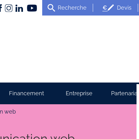
Recherche
Devis
Financement
Entreprise
Partenaria
on web
nication web