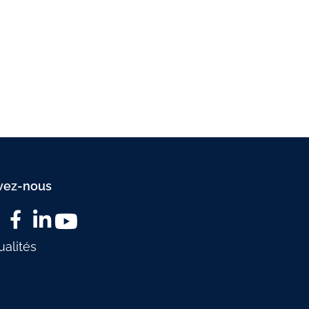
sociaux -
web e-
Communiquez
commerce
et valorisez
votre business
vez-nous
ualités