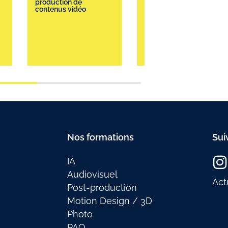
production de
monter une
contenus vidéo
vidéo pour
communiquer
Nos formations
Sui
IA
Audiovisuel
Act
Post-production
Motion Design / 3D
Photo
PAO