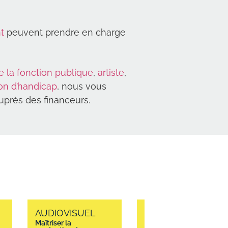
t
peuvent prendre en charge
e la fonction publique
,
artiste
,
ion d’handicap
, nous vous
près des financeurs.
AUDIOVISUEL
AUDIOVISUEL
Maîtriser la
Réaliser et