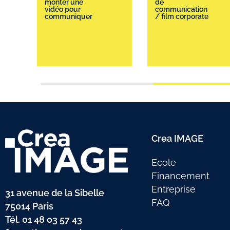
monter une
de
vidéo pour
communication
communiquer
/ film corporate
Crea IMAGE
Ecole
Financement
Entreprise
31 avenue de la Sibelle
FAQ
75014 Paris
Tél.
01 48 03 57 43