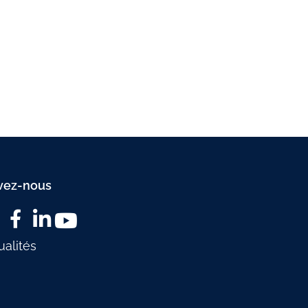
de
production de
communication
contenus vidéo
/ film corporate
vez-nous
ualités