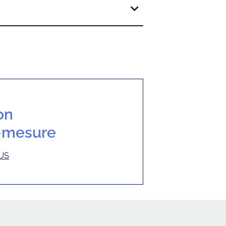
on
r-mesure
US