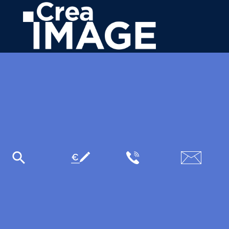
31 avenue de la Sibelle
75014 Paris
Tél.
01 48 03 57 43
formation@crea-image.net
PLAN D'ACCÈS
Plan du site
Mentions légales
Données personnelles
CGV