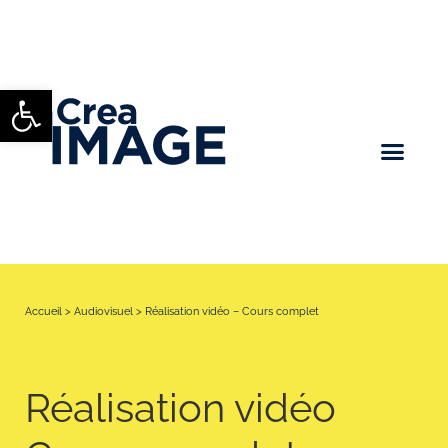
Ouvrir la barre d’outils
Accueil
>
Audiovisuel
>
Réalisation vidéo – Cours complet
Réalisation vidéo